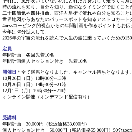
それに、風が吹いていないのにどれだけ努力して走っても凧
時の流れを知り、自分を知り、適切なタイミングで動くこと
二十四節気や四柱推命、西洋占星術で流れや自分を知ること
世界地図からあなたのパワースポットを知るアストロカート
4nessコーピング的視点からの年間計画を作るポイントもお
今年は30分拡大して、
2026年の宇宙の流れを読んで人生の波に乗っていくための15
定員
年間計画 各回先着10名
年間計画個人セッション付き 先着10名
開催日
＊全て満席となりました。キャンセル待ちとなります
10月26日（日）10時30分~13時
10月26日（日）19時30分~21時
12月1日（月）19時30分〜21時
オンライン開催（オンデマンド配信有り）
受講料
年間計画 30,000円（税込価格33,000円）
個人セッション付き 50,000円（税込価格55,000円）50分zoo