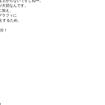
は上がらないですしね〜。
が大切なんです。
に加え、
グラフィに
伝えするため、
0分！
。
m