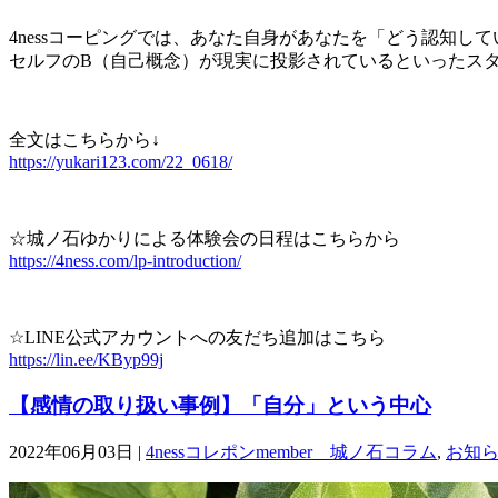
4nessコーピングでは、あなた自身があなたを「どう認知し
セルフのB（自己概念）が現実に投影されているといったス
全文はこちらから↓
https://yukari123.com/22_0618/
☆城ノ石ゆかりによる体験会の日程はこちらから
https://4ness.com/lp-introduction/
☆LINE公式アカウントへの友だち追加はこちら
https://lin.ee/KByp99j
【感情の取り扱い事例】「自分」という中心
2022年06月03日 |
4nessコレポンmember 城ノ石コラム
,
お知