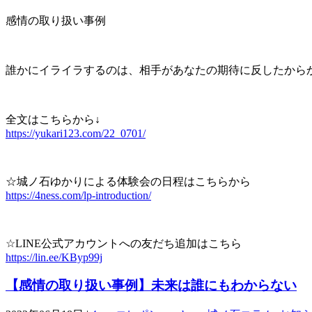
感情の取り扱い事例
誰かにイライラするのは、相手があなたの期待に反したから
全文はこちらから↓
https://yukari123.com/22_0701/
☆城ノ石ゆかりによる体験会の日程はこちらから
https://4ness.com/lp-introduction/
☆LINE公式アカウントへの友だち追加はこちら
https://lin.ee/KByp99j
【感情の取り扱い事例】未来は誰にもわからない