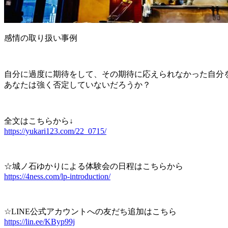
感情の取り扱い事例
自分に過度に期待をして、その期待に応えられなかった自分
あなたは強く否定していないだろうか？
全文はこちらから↓
https://yukari123.com/22_0715/
☆城ノ石ゆかりによる体験会の日程はこちらから
https://4ness.com/lp-introduction/
☆LINE公式アカウントへの友だち追加はこちら
https://lin.ee/KByp99j