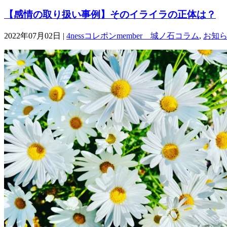
【感情の取り扱い事例】そのイライラの正体は？
2022年07月02日 |
4nessコレポンmember 城ノ石コラム
,
お知