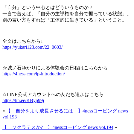
「自分」という中心とはどういうものか？
一言で言えば、「自分の主導権を自分で握っている状態」。
別の言い方をすれば「主体的に生きている」ということ。
全文はこちらから↓
https://yukari123.com/22_0603/
☆城ノ石ゆかりによる体験会の日程はこちらから
https://4ness.com/lp-introduction/
☆LINE公式アカウントへの友だち追加はこちら
https://lin.ee/KByp99j
«
【 自分をより成長させるには 】4nessコーピング news
vol.193
【 ソクラテスか? 】4nessコーピング news vol.194
»