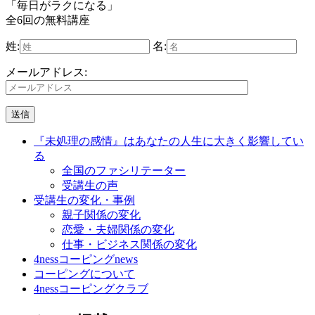
「毎日がラクになる」
全6回の無料講座
姓:
名:
メールアドレス:
『未処理の感情』はあなたの人生に大きく影響してい
る
全国のファシリテーター
受講生の声
受講生の変化・事例
親子関係の変化
恋愛・夫婦関係の変化
仕事・ビジネス関係の変化
4nessコーピングnews
コーピングについて
4nessコーピングクラブ