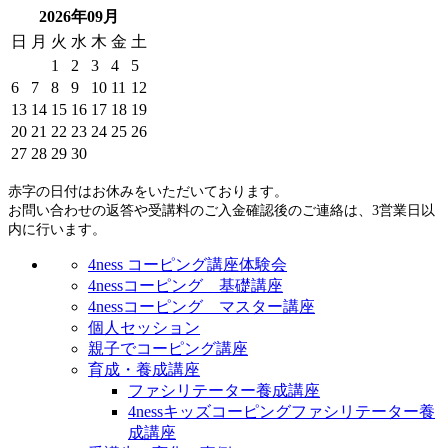
2026年09月
日
月
火
水
木
金
土
1
2
3
4
5
6
7
8
9
10
11
12
13
14
15
16
17
18
19
20
21
22
23
24
25
26
27
28
29
30
赤字の日付はお休みをいただいております。
お問い合わせの返答や受講料のご入金確認後のご連絡は、3営業日以
内に行います。
4ness コーピング講座体験会
4nessコーピング 基礎講座
4nessコーピング マスター講座
個人セッション
親子でコーピング講座
育成・養成講座
ファシリテーター養成講座
4nessキッズコーピングファシリテーター養
成講座