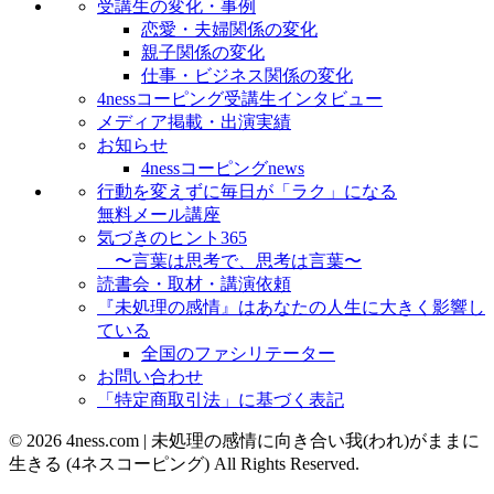
受講生の変化・事例
恋愛・夫婦関係の変化
親子関係の変化
仕事・ビジネス関係の変化
4nessコーピング受講生インタビュー
メディア掲載・出演実績
お知らせ
4nessコーピングnews
行動を変えずに毎日が「ラク」になる
無料メール講座
気づきのヒント365
〜言葉は思考で、思考は言葉〜
読書会・取材・講演依頼
『未処理の感情』はあなたの人生に大きく影響し
ている
全国のファシリテーター
お問い合わせ
「特定商取引法」に基づく表記
© 2026 4ness.com | 未処理の感情に向き合い我(われ)がままに
生きる (4ネスコーピング) All Rights Reserved.