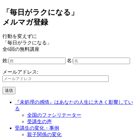
「毎日がラクになる」
メルマガ登録
行動を変えずに
「毎日がラクになる」
全6回の無料講座
姓:
名:
メールアドレス:
『未処理の感情』はあなたの人生に大きく影響してい
る
全国のファシリテーター
受講生の声
受講生の変化・事例
親子関係の変化