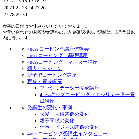
13
14
15
16
17
18
19
20
21
22
23
24
25
26
27
28
29
30
赤字の日付はお休みをいただいております。
お問い合わせの返答や受講料のご入金確認後のご連絡は、3営業日以
内に行います。
4ness コーピング講座体験会
4nessコーピング 基礎講座
4nessコーピング マスター講座
個人セッション
親子でコーピング講座
育成・養成講座
ファシリテーター養成講座
4nessキッズコーピングファシリテーター養
成講座
受講生の変化・事例
恋愛・夫婦関係の変化
親子関係の変化
仕事・ビジネス関係の変化
4nessコーピング受講生インタビュー