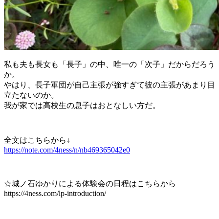
私も夫も長女も「長子」の中、唯一の「次子」だからだろう
か。
やはり、長子軍団が自己主張が強すぎて彼の主張があまり目
立たないのか。
我が家では高校生の息子はおとなしい方だ。
全文はこちらから↓
https://note.com/4ness/n/nb469365042e0
☆城ノ石ゆかりによる体験会の日程はこちらから
https://4ness.com/lp-introduction/