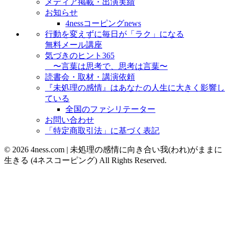
メディア掲載・出演実績
お知らせ
4nessコーピングnews
行動を変えずに毎日が「ラク」になる
無料メール講座
気づきのヒント365
〜言葉は思考で、思考は言葉〜
読書会・取材・講演依頼
『未処理の感情』はあなたの人生に大きく影響し
ている
全国のファシリテーター
お問い合わせ
「特定商取引法」に基づく表記
© 2026 4ness.com | 未処理の感情に向き合い我(われ)がままに
生きる (4ネスコーピング) All Rights Reserved.