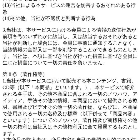
(13)当社による本サービスの運営を妨害するおそれのある行
為
(14)その他、当社が不適切と判断する行為
3.当社は、本サービスにおける会員による情報の送信行為が
前項各号のいずれかに該当し、又は該当するおそれがあると
当社が判断した場合には、会員に事前に通知することなく、
当該情報の全部又は一部を削除することができるものとしま
す。当社は、本項に基づき当社が行った措置に基づき会員に
生じた損害について一切の責任を負いません。
第 8 条（著作権等）
1.当社が本サービスにおいて販売する本コンテンツ、書籍、
CD等（以下「本商品」といいます。）、本サービスで紹介
される各手法、その他本商品に含まれる一切のノウハウ、ア
イディア、手法その他の情報、本商品において提供される教
材、書籍及びビデオその他一切の著作物、ならびに、本商品
で使用される一切の名称及び標章（以下併せて「商品内容」
といいます）についてのノウハウ、著作権及び商標権その他
一切の権利は当社又はその他権利元に全て帰属するものとし
ます。
2.本商品の購入者は、商品内容を自己の学習の目的にのみ使