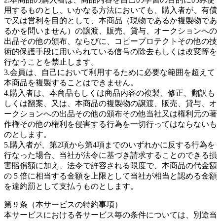
用するものとし、いかなる方法においても、購入者が、有償
で又は営利を目的として、本商品（現物であるか複製物であ
るかを問いません）の譲渡、販売、貸与、オークションへの
出品その他の頒布、ならびに、コピープロテクトその他の技
術的保護手段に用いられている信号の除去もしくは改変等を
行なうことを禁止します。
3.会員は、自己において利用するために必要な範囲を超えて
本商品を複製することはできません。
4.購入者は、本商品もしくは商品内容の複製、修正、翻訳も
しくは翻案、又は、本商品の複製物の譲渡、販売、貸与、オ
ークションへの出品その他の頒布その他当社又は権利元の著
作権その他の権利を侵害する行為を一切行ってはならないも
のとします。
5.購入者が、第2項から第4項までのいずれかに反する行為を
行なった場合、当社が法令に基づき請求することのできる損
害賠償額に加え、法令で許容される限度で、本商品の代金額
の 5 倍に相当する金額を上限として当社が相当と認める金額
を違約罰として支払うものとします。
第 9 条（本サービスの特約事項）
本サービスにおける各サービス毎の条件については、別途当