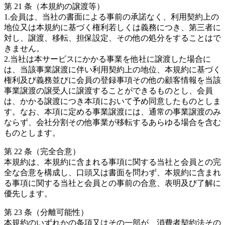
第 21 条（本規約の譲渡等）
1.会員は、当社の書面による事前の承諾なく、利用契約上の
地位又は本規約に基づく権利若しくは義務につき、第三者に
対し、譲渡、移転、担保設定、その他の処分をすることはで
きません。
2.当社は本サービスにかかる事業を他社に譲渡した場合に
は、当該事業譲渡に伴い利用契約上の地位、本規約に基づく
権利及び義務並びに会員の登録事項その他の顧客情報を当該
事業譲渡の譲受人に譲渡することができるものとし、会員
は、かかる譲渡につき本項において予め同意したものとしま
す。なお、本項に定める事業譲渡には、通常の事業譲渡のみ
ならず、会社分割その他事業が移転するあらゆる場合を含む
ものとします。
第 22 条（完全合意）
本規約は、本規約に含まれる事項に関する当社と会員との完
全な合意を構成し、口頭又は書面を問わず、本規約に含まれ
る事項に関する当社と会員との事前の合意、表明及び了解に
優先します。
第 23 条（分離可能性）
本規約のいずれかの条項又はその一部が、消費者契約法その