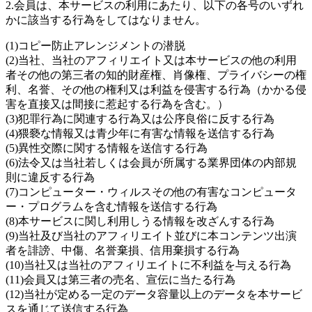
2.会員は、本サービスの利用にあたり、以下の各号のいずれ
かに該当する行為をしてはなりません。
(1)コピー防止アレンジメントの潜脱
(2)当社、当社のアフィリエイト又は本サービスの他の利用
者その他の第三者の知的財産権、肖像権、プライバシーの権
利、名誉、その他の権利又は利益を侵害する行為（かかる侵
害を直接又は間接に惹起する行為を含む。）
(3)犯罪行為に関連する行為又は公序良俗に反する行為
(4)猥褻な情報又は青少年に有害な情報を送信する行為
(5)異性交際に関する情報を送信する行為
(6)法令又は当社若しくは会員が所属する業界団体の内部規
則に違反する行為
(7)コンピューター・ウィルスその他の有害なコンピュータ
ー・プログラムを含む情報を送信する行為
(8)本サービスに関し利用しうる情報を改ざんする行為
(9)当社及び当社のアフィリエイト並びに本コンテンツ出演
者を誹謗、中傷、名誉棄損、信用棄損する行為
(10)当社又は当社のアフィリエイトに不利益を与える行為
(11)会員又は第三者の売名、宣伝に当たる行為
(12)当社が定める一定のデータ容量以上のデータを本サービ
スを通じて送信する行為