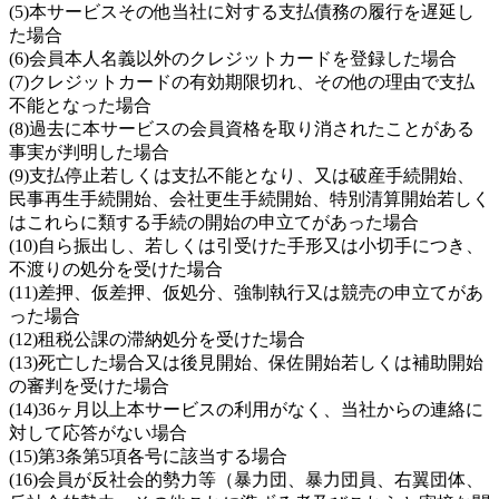
(5)本サービスその他当社に対する支払債務の履行を遅延し
た場合
(6)会員本人名義以外のクレジットカードを登録した場合
(7)クレジットカードの有効期限切れ、その他の理由で支払
不能となった場合
(8)過去に本サービスの会員資格を取り消されたことがある
事実が判明した場合
(9)支払停止若しくは支払不能となり、又は破産手続開始、
民事再生手続開始、会社更生手続開始、特別清算開始若しく
はこれらに類する手続の開始の申立てがあった場合
(10)自ら振出し、若しくは引受けた手形又は小切手につき、
不渡りの処分を受けた場合
(11)差押、仮差押、仮処分、強制執行又は競売の申立てがあ
った場合
(12)租税公課の滞納処分を受けた場合
(13)死亡した場合又は後見開始、保佐開始若しくは補助開始
の審判を受けた場合
(14)36ヶ月以上本サービスの利用がなく、当社からの連絡に
対して応答がない場合
(15)第3条第5項各号に該当する場合
(16)会員が反社会的勢力等（暴力団、暴力団員、右翼団体、