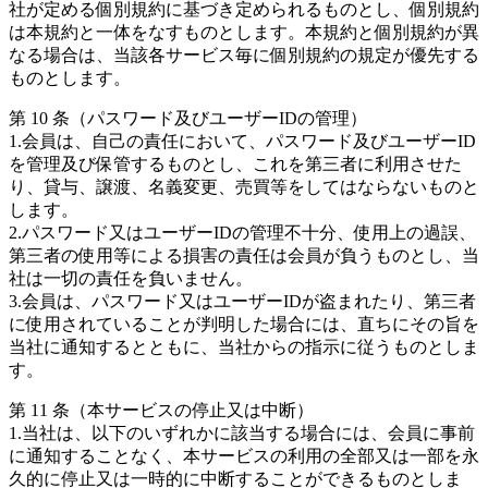
社が定める個別規約に基づき定められるものとし、個別規約
は本規約と一体をなすものとします。本規約と個別規約が異
なる場合は、当該各サービス毎に個別規約の規定が優先する
ものとします。
第 10 条（パスワード及びユーザーIDの管理）
1.会員は、自己の責任において、パスワード及びユーザーID
を管理及び保管するものとし、これを第三者に利用させた
り、貸与、譲渡、名義変更、売買等をしてはならないものと
します。
2.パスワード又はユーザーIDの管理不十分、使用上の過誤、
第三者の使用等による損害の責任は会員が負うものとし、当
社は一切の責任を負いません。
3.会員は、パスワード又はユーザーIDが盗まれたり、第三者
に使用されていることが判明した場合には、直ちにその旨を
当社に通知するとともに、当社からの指示に従うものとしま
す。
第 11 条（本サービスの停止又は中断）
1.当社は、以下のいずれかに該当する場合には、会員に事前
に通知することなく、本サービスの利用の全部又は一部を永
久的に停止又は一時的に中断することができるものとしま