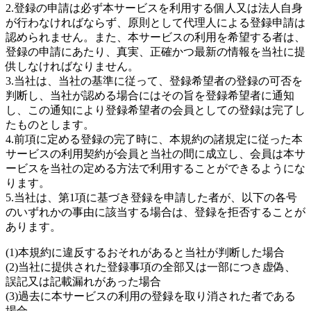
2.登録の申請は必ず本サービスを利用する個人又は法人自身
が行わなければならず、原則として代理人による登録申請は
認められません。また、本サービスの利用を希望する者は、
登録の申請にあたり、真実、正確かつ最新の情報を当社に提
供しなければなりません。
3.当社は、当社の基準に従って、登録希望者の登録の可否を
判断し、当社が認める場合にはその旨を登録希望者に通知
し、この通知により登録希望者の会員としての登録は完了し
たものとします。
4.前項に定める登録の完了時に、本規約の諸規定に従った本
サービスの利用契約が会員と当社の間に成立し、会員は本サ
ービスを当社の定める方法で利用することができるようにな
ります。
5.当社は、第1項に基づき登録を申請した者が、以下の各号
のいずれかの事由に該当する場合は、登録を拒否することが
あります。
(1)本規約に違反するおそれがあると当社が判断した場合
(2)当社に提供された登録事項の全部又は一部につき虚偽、
誤記又は記載漏れがあった場合
(3)過去に本サービスの利用の登録を取り消された者である
場合