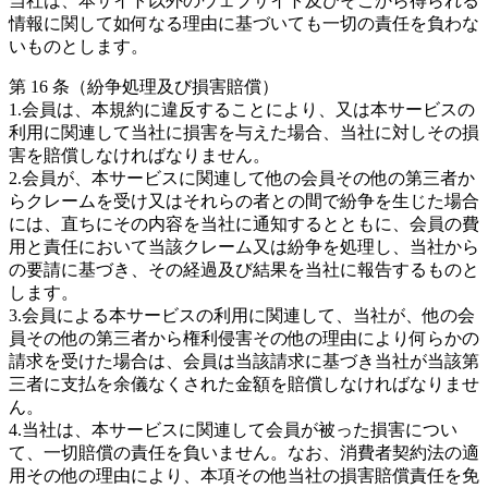
当社は、本サイト以外のウェブサイト及びそこから得られる
情報に関して如何なる理由に基づいても一切の責任を負わな
いものとします。
第 16 条（紛争処理及び損害賠償）
1.会員は、本規約に違反することにより、又は本サービスの
利用に関連して当社に損害を与えた場合、当社に対しその損
害を賠償しなければなりません。
2.会員が、本サービスに関連して他の会員その他の第三者か
らクレームを受け又はそれらの者との間で紛争を生じた場合
には、直ちにその内容を当社に通知するとともに、会員の費
用と責任において当該クレーム又は紛争を処理し、当社から
の要請に基づき、その経過及び結果を当社に報告するものと
します。
3.会員による本サービスの利用に関連して、当社が、他の会
員その他の第三者から権利侵害その他の理由により何らかの
請求を受けた場合は、会員は当該請求に基づき当社が当該第
三者に支払を余儀なくされた金額を賠償しなければなりませ
ん。
4.当社は、本サービスに関連して会員が被った損害につい
て、一切賠償の責任を負いません。なお、消費者契約法の適
用その他の理由により、本項その他当社の損害賠償責任を免