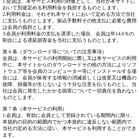
1.会員は、本サービス利用の対価として、当社が本サイトに
おいて別途定める利用料金を負担するものとします。
2.利用料金は、それぞれ本サイトにおいて定める方法で当社
に支払うものとします。振込手数料その他支払に必要な費用
は会員の負担とします。
3.会員が利用料金の支払を遅滞した場合、会員は年14.6％の
割合による遅延損害金を当社に支払うものとします。
第 6 条（ダウンロード等についての注意事項）
会員は、本サービスの利用開始に際し又は本サービスの利用
中に、本サイトからのダウンロードその他の方法によりソフ
トウェア等を会員のコンピューター等にインストールする場
合には、会員が保有する情報の消滅若しくは改変又は機器の
故障、損傷等が生じないよう十分な注意を払うものとし、当
社は会員に発生したかかる損害について一切責任を負わない
ものとします。
第 7 条（本サービスの利用）
1.会員は、有効に会員として登録されている期間内に限り、
本規約の目的の範囲内でかつ本規約に違反しない範囲内で、
当社の定める方法に従い、本サービスを利用することができ
ます。