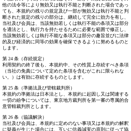
他の法令等により無効又は執行不能と判断された場合であっ
ても、本規約の残りの規定及び一部が無効又は執行不能と判
断された規定の残りの部分は、継続して完全に効力を有し、
当社及び会員は、当該無効若しくは執行不能の条項又は部分
を適法とし、執行力を持たせるために必要な範囲で修正し、
当該無効若しくは執行不能な条項又は部分の趣旨並びに法律
的及び経済的に同等の効果を確保できるように努めるものと
します。
第 24 条（存続規定）
利用契約の終了後も、本規約中、その性質上存続すべき条項
（当社の免責について定めた条項を含むがこれに限られな
い。）は有効に存続するものとします。
第 25 条（準拠法及び管轄裁判所）
本規約の準拠法は日本法とし、本規約に起因し又は関連する
一切の紛争については、東京地方裁判所を第一審の専属的合
意管轄裁判所とします。
第 26 条（協議解決）
当社及び会員は、本規約に定めのない事項又は本規約の解釈
に疑義が生じた場合には、互いに信義誠実の原則に従って協