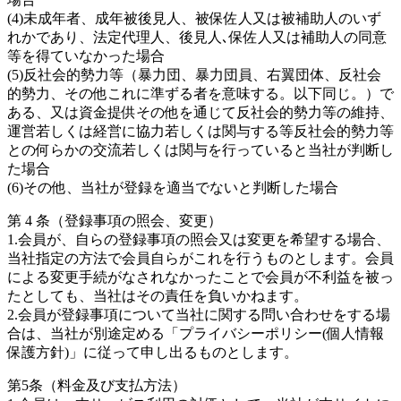
(4)未成年者、成年被後見人、被保佐人又は被補助人のいず
れかであり、法定代理人、後見人､保佐人又は補助人の同意
等を得ていなかった場合
(5)反社会的勢力等（暴力団、暴力団員、右翼団体、反社会
的勢力、その他これに準ずる者を意味する。以下同じ。）で
ある、又は資金提供その他を通じて反社会的勢力等の維持、
運営若しくは経営に協力若しくは関与する等反社会的勢力等
との何らかの交流若しくは関与を行っていると当社が判断し
た場合
(6)その他、当社が登録を適当でないと判断した場合
第 4 条（登録事項の照会、変更）
1.会員が、自らの登録事項の照会又は変更を希望する場合、
当社指定の方法で会員自らがこれを行うものとします。会員
による変更手続がなされなかったことで会員が不利益を被っ
たとしても、当社はその責任を負いかねます。
2.会員が登録事項について当社に関する問い合わせをする場
合は、当社が別途定める「プライバシーポリシー(個人情報
保護方針)」に従って申し出るものとします。
第5条（料金及び支払方法）