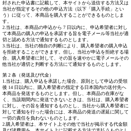
封された申込書に記載して、本サイトから送信する方法又は
当社が指定するその他の申込方法（以下「購入手続」とい
う）に従って、本商品を購入することができるものとしま
す。
2.当社は、本商品の申込から 7 日以内に、申込希望者に対し
て本商品の購入の申込を承諾する旨を電子メール等当社が適
切と認める方法で通知するものとします。
3.当社は、当社の独自の判断により、購入希望者の購入申込
を拒絶することができます。但し、当社が申込を拒絶する場
合、購入希望者に対して、その旨を速やかに電子メールその
他当社が適切と判断する方法にて通知するものとします。
第 2 条（発送及び代金）
1.当社は、購入申込を承諾した場合、原則として申込の受領
後 14 日以内に、購入希望者の指定する日本国内の送付先へ
本商品を発送するものとします。但し、本商品の在庫がな
く、当該期間内に発送できないときは、当社は、購入希望者
に対し、その旨を通知するものとし、当社から購入希望者に
対して通知を行った場合には、本商品の発送の遅延に関して
一切の責任を負わないものとします。
2.購入希望者は、本サイト上その他で当社が掲示する代金額
及び諸費用を、本サイト上に記載する方法で支払うものとし