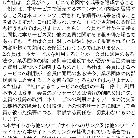
1.当社は、会員が本サービスで企図する成果を達成すること
（例えば、本サービスで販売する本コンテンツ内容を習得す
ること又は本コンテンツで示された業績等の成果を得ること
を含みますが、これに限られません。）につき如何なる保証
も行うものではありません。さらに、会員が当社から直接又
は間接に本サービス又は他の会員に関する情報を得た場合で
あっても、当社は会員に対し本規約において規定されている
内容を超えて如何なる保証も行うものではありません。
2.会員は、本サービスを利用することが、会員に適用のある
法令、業界団体の内部規則等に違反するか否かを自己の責任
と費用に基づいて調査するものとし、当社は、会員による本
サービスの利用が、会員に適用のある法令、業界団体の内部
規則等に適合することを何ら保証するものではありません。
3.当社は、当社による本サービスの提供の中断、停止、利用
不能又は変更、会員のメッセージ又は情報の削除又は消失､
会員の登録の取消、本サービスの利用によるデータの消失又
は機器の故障若しくは損傷、その他本サービスに関連して会
員が被った損害につき、賠償する責任を一切負わないものと
します。
4.本サイトから他のウェブサイトへのリンク又は他のウェブ
サイトから本サイトへのリンクが提供されている場合でも、