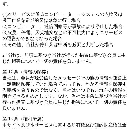
す。
(1)本サービスに係るコンピューター・システムの点検又は
保守作業を定期的又は緊急に行う場合
(2)コンピューター、通信回線等が事故により停止した場合
(3)火災、停電、天災地変などの不可抗力により本サービス
の運営ができなくなった場合
(4)その他、当社が停止又は中断を必要と判断した場合
2.当社は、前項に基づき当社が行った措置に基づき会員に生
じた損害について一切の責任を負いません。
第 12 条（情報の保存）
当社は、会員が送受信したメッセージその他の情報を運営上
一定期間保存していた場合であっても、かかる情報を保存す
る義務を負うものではなく、当社はいつでもこれらの情報を
削除できるものとします。なお、当社は本条に基づき当社が
行った措置に基づき会員に生じた損害について一切の責任を
負いません。
第 13 条（権利帰属）
本サイト及び本サービスに関する所有権及び知的財産権は全