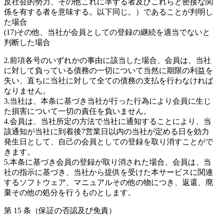
反社会的勢力、その他これに準ずる者及びこれらと密接な関
係を有する者を意味する。以下同じ。）であることが判明し
た場合
(17)その他、当社が会員としての登録の継続を適当でないと
判断した場合
2.前項各号のいずれかの事由に該当した場合、会員は、当社
に対して負っている債務の一切について当然に期限の利益を
失い、直ちに当社に対して全ての債務の支払を行わなければ
なりません。
3.当社は、本条に基づき当社が行った行為により会員に生じ
た損害について一切の責任を負いません。
4.会員は、当社所定の方法で当社に通知することにより、当
該通知が当社に到着後7営業日以内の当社が定める日を効力
発生日として、自己の会員としての登録を取り消すことがで
きます。
5.本条に基づき会員の登録が取り消された場合、会員は、当
社の指示に基づき、当社から提供を受けた本サービスに関連
するソフトウェア、マニュアルその他の物につき、返還、廃
棄その他の処分を行うものとします。
第 15 条（保証の否認及び免責）