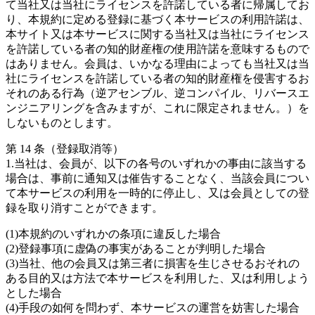
て当社又は当社にライセンスを許諾している者に帰属してお
り、本規約に定める登録に基づく本サービスの利用許諾は、
本サイト又は本サービスに関する当社又は当社にライセンス
を許諾している者の知的財産権の使用許諾を意味するもので
はありません。会員は、いかなる理由によっても当社又は当
社にライセンスを許諾している者の知的財産権を侵害するお
それのある行為（逆アセンブル、逆コンパイル、リバースエ
ンジニアリングを含みますが、これに限定されません。）を
しないものとします。
第 14 条（登録取消等）
1.当社は、会員が、以下の各号のいずれかの事由に該当する
場合は、事前に通知又は催告することなく、当該会員につい
て本サービスの利用を一時的に停止し、又は会員としての登
録を取り消すことができます。
(1)本規約のいずれかの条項に違反した場合
(2)登録事項に虚偽の事実があることが判明した場合
(3)当社、他の会員又は第三者に損害を生じさせるおそれの
ある目的又は方法で本サービスを利用した、又は利用しよう
とした場合
(4)手段の如何を問わず、本サービスの運営を妨害した場合