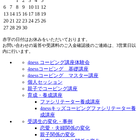
1
2
3
4
5
6
7
8
9
10
11
12
13
14
15
16
17
18
19
20
21
22
23
24
25
26
27
28
29
30
赤字の日付はお休みをいただいております。
お問い合わせの返答や受講料のご入金確認後のご連絡は、3営業日以
内に行います。
4ness コーピング講座体験会
4nessコーピング 基礎講座
4nessコーピング マスター講座
個人セッション
親子でコーピング講座
育成・養成講座
ファシリテーター養成講座
4nessキッズコーピングファシリテーター養
成講座
受講生の変化・事例
恋愛・夫婦関係の変化
親子関係の変化