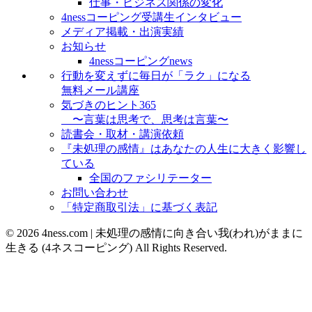
仕事・ビジネス関係の変化
4nessコーピング受講生インタビュー
メディア掲載・出演実績
お知らせ
4nessコーピングnews
行動を変えずに毎日が「ラク」になる
無料メール講座
気づきのヒント365
〜言葉は思考で、思考は言葉〜
読書会・取材・講演依頼
『未処理の感情』はあなたの人生に大きく影響し
ている
全国のファシリテーター
お問い合わせ
「特定商取引法」に基づく表記
© 2026 4ness.com | 未処理の感情に向き合い我(われ)がままに
生きる (4ネスコーピング) All Rights Reserved.