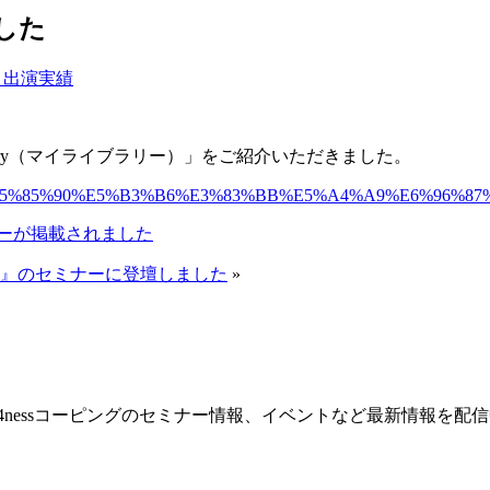
ました
・出演実績
ibrary（マイライブラリー）」をご紹介いただきました。
text=%E9%B9%BF%E5%85%90%E5%B3%B6%E3%83%BB%E5%A
ューが掲載されました
キアラ』のセミナーに登壇しました
»
nessコーピングのセミナー情報、イベントなど最新情報を配