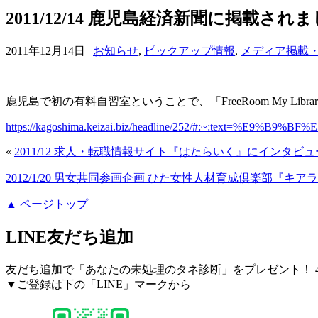
2011/12/14 鹿児島経済新聞に掲載され
2011年12月14日 |
お知らせ
,
ピックアップ情報
,
メディア掲載
鹿児島で初の有料自習室ということで、「FreeRoom My L
https://kagoshima.keizai.biz/headline/252/#:~:
«
2011/12 求人・転職情報サイト『はたらいく』にインタビ
2012/1/20 男女共同参画企画 ひた女性人材育成倶楽部『
▲ ページトップ
LINE友だち追加
友だち追加で「あなたの未処理のタネ診断」をプレゼント！ 4
▼ご登録は下の「LINE」マークから