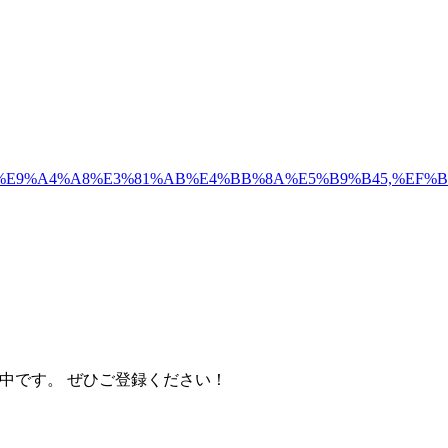
4%A9%E6%96%87%E9%A4%A8%E3%81%AB%E4%BB%8A%E5%B9%
信中です。 ぜひご登録ください！