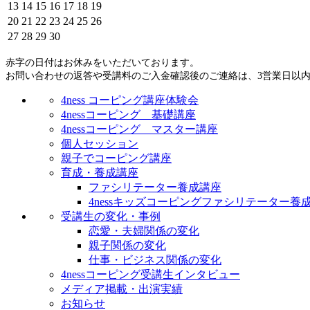
13
14
15
16
17
18
19
20
21
22
23
24
25
26
27
28
29
30
赤字の日付はお休みをいただいております。
お問い合わせの返答や受講料のご入金確認後のご連絡は、3営業日以
4ness コーピング講座体験会
4nessコーピング 基礎講座
4nessコーピング マスター講座
個人セッション
親子でコーピング講座
育成・養成講座
ファシリテーター養成講座
4nessキッズコーピングファシリテーター養
受講生の変化・事例
恋愛・夫婦関係の変化
親子関係の変化
仕事・ビジネス関係の変化
4nessコーピング受講生インタビュー
メディア掲載・出演実績
お知らせ