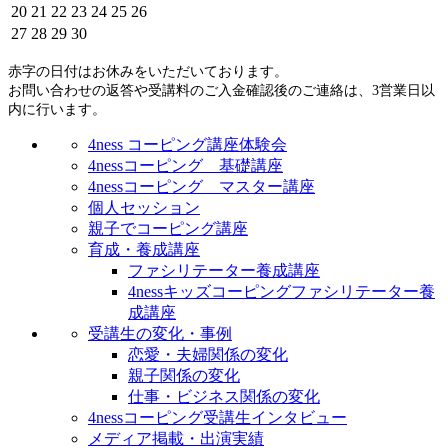
20
21
22
23
24
25
26
27
28
29
30
赤字の日付はお休みをいただいております。
お問い合わせの返答や受講料のご入金確認後のご連絡は、3営業日以
内に行います。
4ness コーピング講座体験会
4nessコーピング 基礎講座
4nessコーピング マスター講座
個人セッション
親子でコーピング講座
育成・養成講座
ファシリテーター養成講座
4nessキッズコーピングファシリテーター養
成講座
受講生の変化・事例
恋愛・夫婦関係の変化
親子関係の変化
仕事・ビジネス関係の変化
4nessコーピング受講生インタビュー
メディア掲載・出演実績