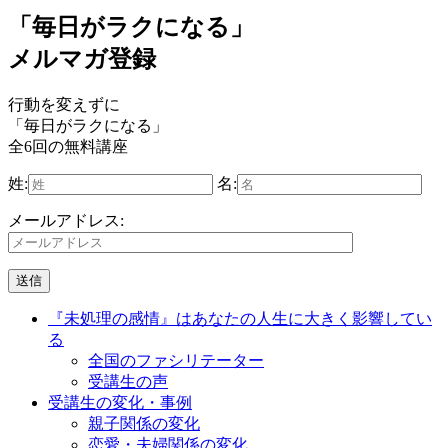
「毎日がラクになる」
メルマガ登録
行動を変えずに
「毎日がラクになる」
全6回の無料講座
姓:
名:
メールアドレス:
『未処理の感情』はあなたの人生に大きく影響してい
る
全国のファシリテーター
受講生の声
受講生の変化・事例
親子関係の変化
恋愛・夫婦関係の変化